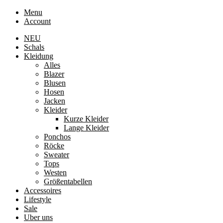
Menu
Account
NEU
Schals
Kleidung
Alles
Blazer
Blusen
Hosen
Jacken
Kleider
Kurze Kleider
Lange Kleider
Ponchos
Röcke
Sweater
Tops
Westen
Größentabellen
Accessoires
Lifestyle
Sale
Uber uns