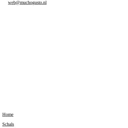
web@muchogusto.nl
Footer
ENTDECKEN SIE
MUCHO GUSTO®
Home
Schals