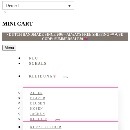
Deutsch
MINI CART
•
DUTCH HANDMADE SINCE 2003
•
ALWAYS FREE SHIPPING
•
USE
CODE: SUMMERSALE30
Menu
NEU
SCHALS
KLEIDUNG
Submenu
ALLES
BLAZER
BLUSEN
HOSEN
JACKEN
KLEIDER
Submenu
KURZE KLEIDER