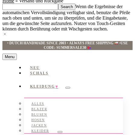
Home
»
Versand und Rückgabe
Search
Wenn die Ergebnisse der
this
automatischen Vervollständigung verfügbar sind, benutze die Pfeile
website
nach oben und unten, um sie zu überprüfen, und die Eingabetaste,
um die gewünschte Seite aufzurufen. Nutzer von Touch-Geräten
können durch Berührung oder mit Wischgesten suchen.
•
DUTCH HANDMADE SINCE 2003
•
ALWAYS FREE SHIPPING
•
USE
CODE: SUMMERSALE30
Menu
NEU
SCHALS
KLEIDUNG
Submenu
ALLES
BLAZER
BLUSEN
HOSEN
JACKEN
KLEIDER
Submenu