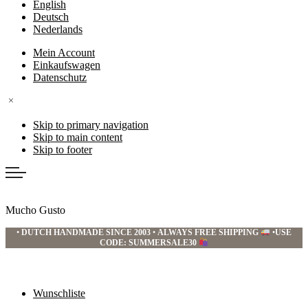
English
Deutsch
Nederlands
Mein Account
Einkaufswagen
Datenschutz
Skip to primary navigation
Skip to main content
Skip to footer
Mucho Gusto
•
DUTCH HANDMADE SINCE 2003
•
ALWAYS FREE SHIPPING
•
USE
CODE: SUMMERSALE30
Wunschliste