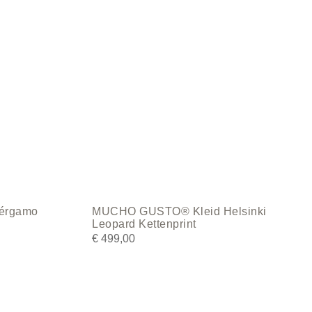
The
options
may
be
chosen
on
the
product
page
érgamo
MUCHO GUSTO® Kleid Helsinki
Leopard Kettenprint
€
499,00