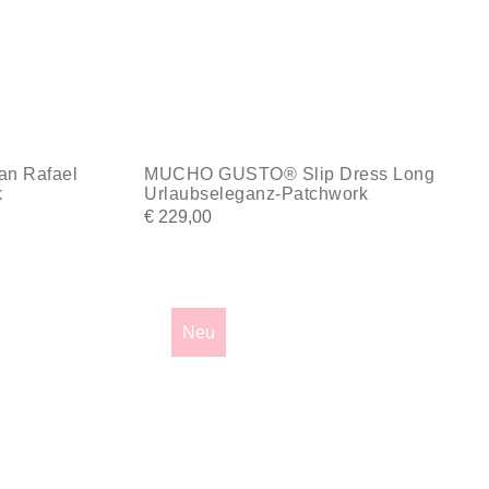
the
product
page
n Rafael
MUCHO GUSTO® Slip Dress Long
k
Urlaubseleganz-Patchwork
€
229,00
This
product
Neu
has
multiple
variants.
The
options
may