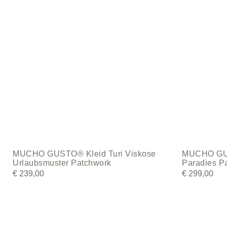
The
The
options
options
may
may
be
be
chosen
chosen
on
on
the
the
product
product
page
page
MUCHO GUSTO® Kleid Turi Viskose
MUCHO GU
Urlaubsmuster Patchwork
Paradies P
€
239,00
€
299,00