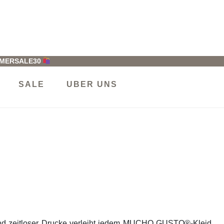
MMERSALE30
SALE
UBER UNS
und zeitloser Drucke verleiht jedem MUCHO GUSTO®-Kleid