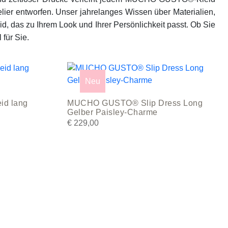
er entworfen. Unser jahrelanges Wissen über Materialien,
d, das zu Ihrem Look und Ihrer Persönlichkeit passt. Ob Sie
 für Sie.
This
product
Neu
has
d lang
MUCHO GUSTO® Slip Dress Long
multiple
Gelber Paisley-Charme
variants.
€
229,00
The
options
may
be
chosen
on
the
product
page