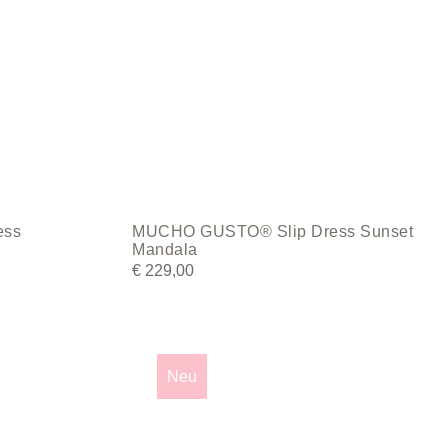
be
chosen
on
the
product
page
ess
MUCHO GUSTO® Slip Dress Sunset
Mandala
€
229,00
This
product
Neu
has
multiple
variants.