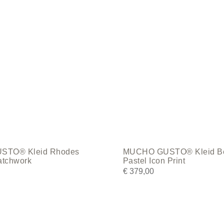
The
options
may
be
chosen
on
the
product
page
STO® Kleid Rhodes
MUCHO GUSTO® Kleid B
atchwork
Pastel Icon Print
€
379,00