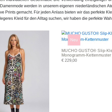
r Damenmode werden in unserem eigenen niederländischen Ateli
e Prints gemacht. Für jeden Anlass bieten wir das perfekte Klei
legeres Kleid für den Alltag suchen, wir haben die perfekte Wahl
This
product
Neu
has
MUCHO GUSTO® Slip-Klei
multiple
Monogramm-Kettenmuster
variants.
€
229,00
The
options
may
be
chosen
on
the
product
page