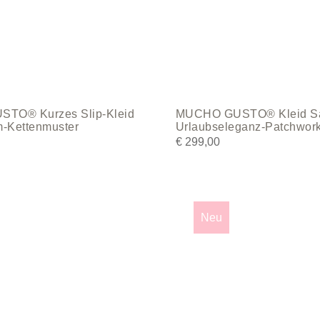
the
product
page
TO® Kurzes Slip-Kleid
MUCHO GUSTO® Kleid Sa
-Kettenmuster
Urlaubseleganz-Patchwor
€
299,00
This
product
Neu
has
multiple
variants.
The
options
may