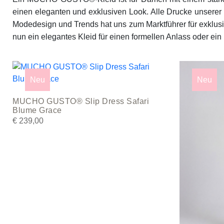
einen eleganten und exklusiven Look. Alle Drucke unsere
Modedesign und Trends hat uns zum Marktführer für exklusiv
nun ein elegantes Kleid für einen formellen Anlass oder ein 
This
This
product
product
Neu
Neu
has
has
MUCHO GUSTO® Slip Dress Safari
multiple
multiple
Blume Grace
variants.
variants.
€
239,00
The
The
options
options
may
may
be
be
chosen
chosen
on
on
the
the
product
product
page
page