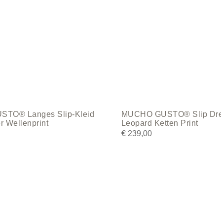
be
chosen
on
the
product
page
TO® Langes Slip-Kleid
MUCHO GUSTO® Slip Dr
r Wellenprint
Leopard Ketten Print
€
239,00
This
product
has
multiple
variants.