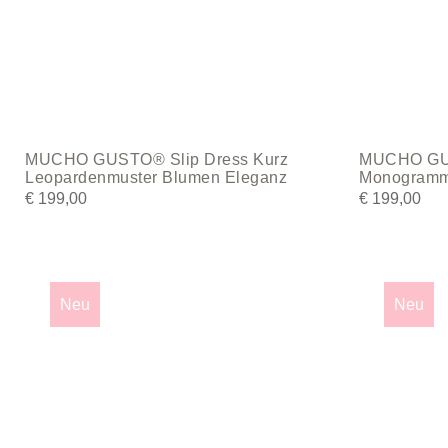
the
the
product
product
page
page
MUCHO GUSTO® Slip Dress Kurz
MUCHO GUS
Leopardenmuster Blumen Eleganz
Monogramm
€
199,00
€
199,00
This
This
product
product
Neu
Neu
has
has
multiple
multiple
variants.
variants.
The
The
options
options
may
may