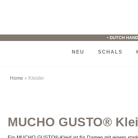
M
G
•
DUTCH HAND
NEU
SCHALS
Home
»
Kleider
MUCHO GUSTO® Klei
Ein MUCHO GUSTO®-Kleid ist für Damen mit einem starke