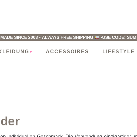
ucho
usto
MADE SINCE 2003
•
ALWAYS FREE SHIPPING
•
USE CODE: SU
KLEIDUNG
ACCESSOIRES
LIFESTYLE
der
n individuellen Geschmack. Die Verwendung einzigartiger 