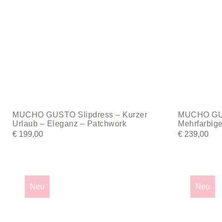
be
be
chosen
chosen
on
on
the
the
product
product
page
page
MUCHO GUSTO Slipdress – Kurzer
MUCHO GUS
Urlaub – Eleganz – Patchwork
Mehrfarbige
€
199,00
€
239,00
This
This
product
product
Neu
Neu
has
has
multiple
multiple
variants.
variants.