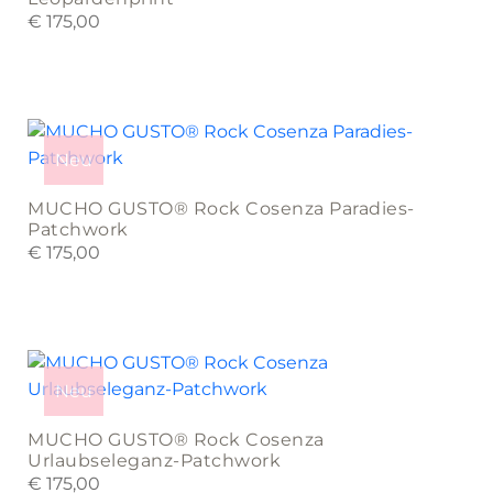
The
€
175,00
options
may
be
This
chosen
product
on
Neu
has
the
multiple
product
MUCHO GUSTO® Rock Cosenza Paradies-
variants.
page
Patchwork
The
€
175,00
options
may
be
This
chosen
product
on
Neu
has
the
multiple
product
MUCHO GUSTO® Rock Cosenza
variants.
page
Urlaubseleganz-Patchwork
The
€
175,00