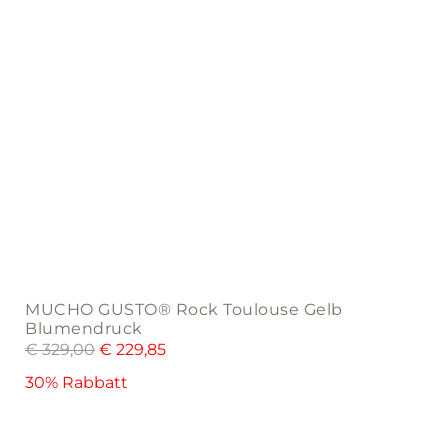
product
page
MUCHO GUSTO® Rock Toulouse Gelb
Blumendruck
€
329,00
€
229,85
30% Rabbatt