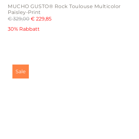
MUCHO GUSTO® Rock Toulouse Multicolor
Paisley-Print
€
329,00
€
229,85
30% Rabbatt
This
product
Sale
has
multiple
variants.
The
options
may
be
chosen
on
the