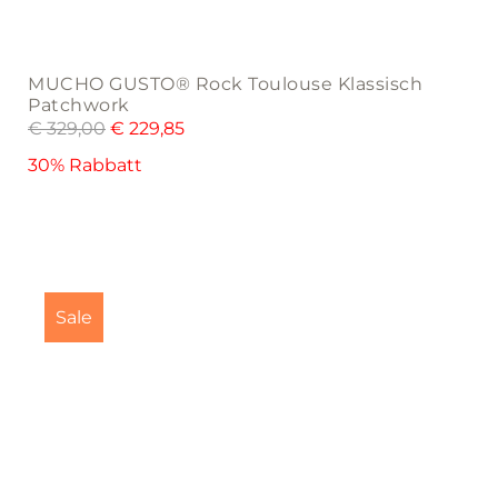
MUCHO GUSTO® Rock Toulouse Klassisch
Patchwork
€
329,00
€
229,85
30% Rabbatt
This
product
Sale
has
multiple
variants.
The
options
may
be