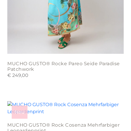
MUCHO GUSTO® Rocke Pareo Seide Paradise
Patchwork
€
249,00
This
product
Neu
has
multiple
MUCHO GUSTO® Rock Cosenza Mehrfarbiger
variants.
Leopardenprint