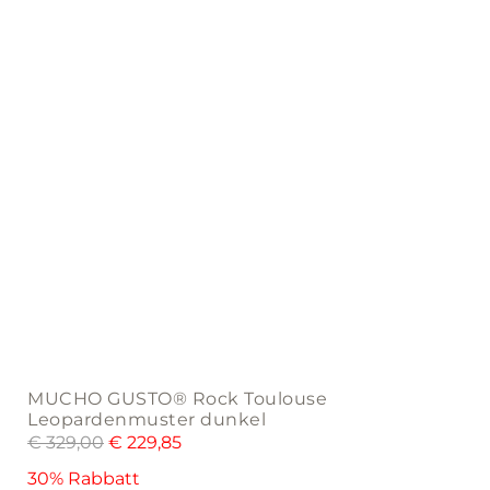
chosen
on
the
product
page
MUCHO GUSTO® Rock Toulouse
Leopardenmuster dunkel
€
329,00
€
229,85
30% Rabbatt