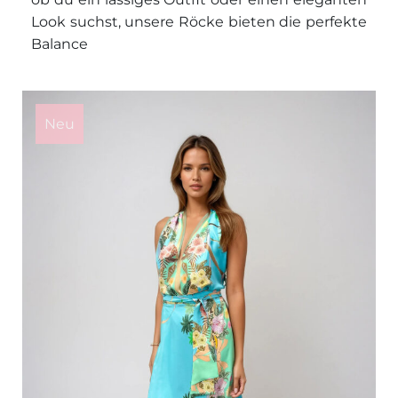
Look suchst, unsere Röcke bieten die perfekte
Balance
This
product
Neu
has
multiple
variants.
The
options
may
be
chosen
on
the
product
page