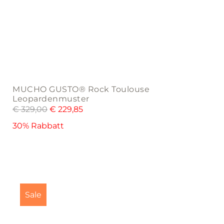
MUCHO GUSTO® Rock Toulouse
Leopardenmuster
€
329,00
€
229,85
30% Rabbatt
This
product
Sale
has
multiple
variants.