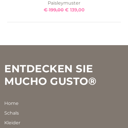
Paisleymuster
€
199,00
€
139,00
Footer
ENTDECKEN SIE
MUCHO GUSTO®
Home
Schals
Kleider