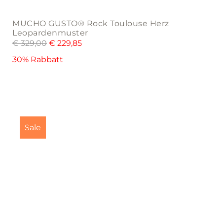
MUCHO GUSTO® Rock Toulouse Herz
Leopardenmuster
€
329,00
€
229,85
30% Rabbatt
This
product
Sale
has
multiple
variants.
The
options
may
be
chosen