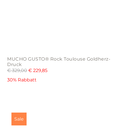
MUCHO GUSTO® Rock Toulouse Goldherz-
Druck
€
329,00
€
229,85
30% Rabbatt
This
product
Sale
has
multiple