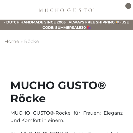
Skip
Skip
Skip
to
to
to
Mucho
primary
main
footer
Gusto
•
DUTCH HANDMADE SINCE 2003
•
ALWAYS FREE SHIPPING
•
USE
navigation
content
CODE: SUMMERSALE30
Home
»
Röcke
MUCHO GUSTO®
Röcke
MUCHO GUSTO®-Röcke für Frauen: Eleganz
und Komfort in einem.