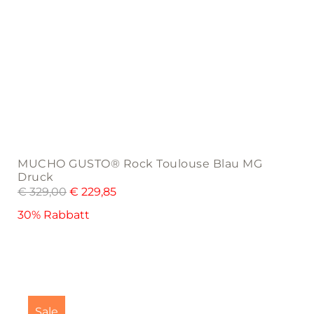
MUCHO GUSTO® Rock Toulouse Blau MG
Druck
€
329,00
€
229,85
30% Rabbatt
This
product
Sale
has