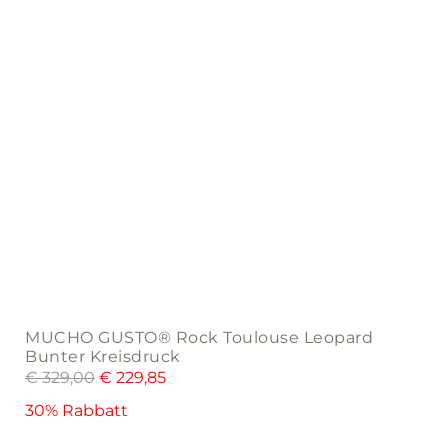
on
the
product
page
MUCHO GUSTO® Rock Toulouse Leopard
Bunter Kreisdruck
€
329,00
€
229,85
30% Rabbatt