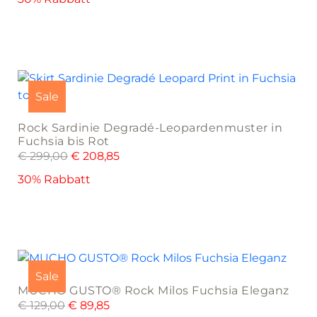
options
may
be
This
chosen
product
on
Sale
has
the
multiple
product
Rock Sardinie Degradé-Leopardenmuster in
variants.
page
Fuchsia bis Rot
The
€
299,00
€
208,85
options
30% Rabbatt
may
be
chosen
on
This
the
product
product
Sale
has
page
MUCHO GUSTO® Rock Milos Fuchsia Eleganz
multiple
€
129,00
€
89,85
variants.