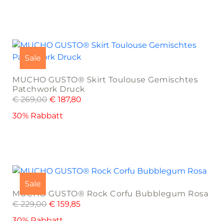
options
may
be
This
chosen
product
on
Sale
has
the
multiple
product
MUCHO GUSTO® Skirt Toulouse Gemischtes
variants.
page
Patchwork Druck
The
€
269,00
€
187,80
options
30% Rabbatt
may
be
chosen
on
This
the
product
product
Sale
has
page
MUCHO GUSTO® Rock Corfu Bubblegum Rosa
multiple
€
229,00
€
159,85
variants.
The
30% Rabbatt