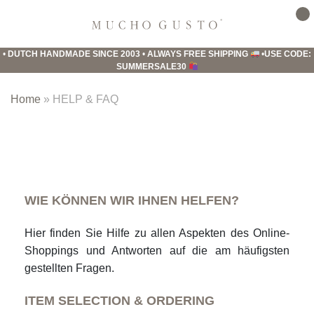
Skip
Skip
Skip
to
to
to
Mucho
primary
main
footer
Gusto
•
DUTCH HANDMADE SINCE 2003
•
ALWAYS FREE SHIPPING
•
USE CODE:
navigation
content
SUMMERSALE30
Home
»
HELP & FAQ
WIE KÖNNEN WIR IHNEN HELFEN?
Hier finden Sie Hilfe zu allen Aspekten des Online-
Shoppings und Antworten auf die am häufigsten
gestellten Fragen.
ITEM SELECTION & ORDERING