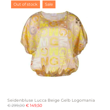
Out of stock
Sale
Seidenbluse Lucca Beige Gelb Logomania
€
299,00
€
149,50