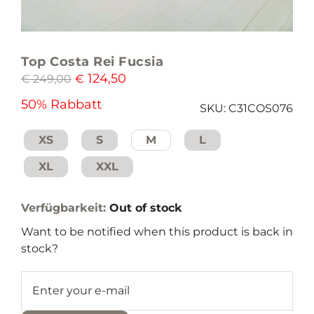
Top Costa Rei Fucsia
124,50
€
249,00
€
50% Rabbatt
SKU:
C31COS076
XS
S
M
L
XL
XXL
Verfügbarkeit:
Out of stock
Want to be notified when this product is back in
stock?