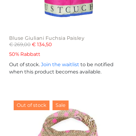
Bluse Giuliani Fuchsia Paisley
€
269,00
€
134,50
50% Rabbatt
Out of stock.
Join the waitlist
to be notified
when this product becomes available.
Out of stock
Sale