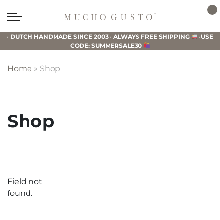
Skip
Skip
Skip
to
to
to
Mucho
primary
main
footer
Gusto
•
DUTCH HANDMADE SINCE 2003
•
ALWAYS FREE SHIPPING
•
USE
navigation
content
CODE: SUMMERSALE30
Home
»
Shop
Shop
Field not
found.