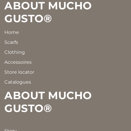
Footer
ABOUT MUCHO
GUSTO®
Home
Scarfs
Clothing
Accessoires
Store locator
Catalogues
ABOUT MUCHO
GUSTO®
Story