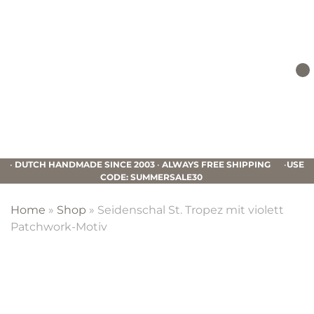
Skip
Skip
Skip
to
to
to
primary
main
footer
navigation
content
Mucho
Gusto
•
DUTCH HANDMADE SINCE 2003
•
ALWAYS FREE SHIPPING
•
USE
CODE: SUMMERSALE30
Home
»
Shop
»
Seidenschal St. Tropez mit violett
Patchwork-Motiv