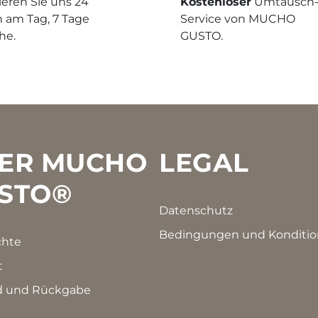
eren Sie uns 24
Kostenloser
Umtausch
 am Tag, 7 Tage
Service von MUCHO
he.
GUSTO.
ER MUCHO
LEGAL
STO®
Datenschutz
Bedingungen und Konditi
chte
t
d und Rückgabe