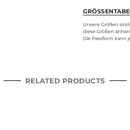
GRÖSSENTABE
Unsere Größen sind
diese Größen anhan
Die Passform kann je
RELATED PRODUCTS
This
product
has
multiple
variants.