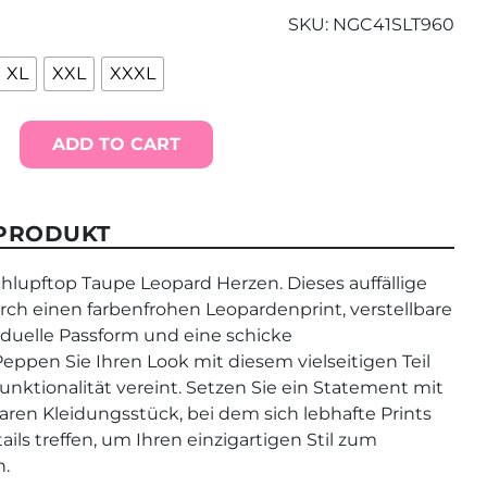
SKU:
NGC41SLT960
XL
XXL
XXXL
ADD TO CART
 PRODUKT
pftop Taupe Leopard Herzen. Dieses auffällige
urch einen farbenfrohen Leopardenprint, verstellbare
viduelle Passform und eine schicke
eppen Sie Ihren Look mit diesem vielseitigen Teil
unktionalität vereint. Setzen Sie ein Statement mit
ren Kleidungsstück, bei dem sich lebhafte Prints
ils treffen, um Ihren einzigartigen Stil zum
n.