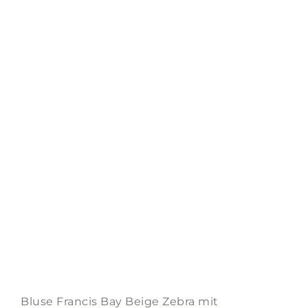
The
options
may
be
chosen
on
the
product
page
Bluse Francis Bay Beige Zebra mit