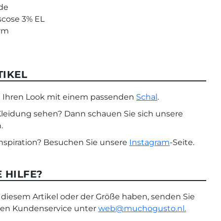
de
iscose 3% EL
orm
TIKEL
ie Ihren Look mit einem passenden
Schal
.
leidung sehen? Dann schauen Sie sich unsere
.
nspiration? Besuchen Sie unsere
Instagram
-Seite.
 HILFE?
diesem Artikel oder der Größe haben, senden Sie
eren Kundenservice unter
web@muchogusto.nl.