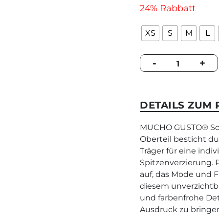
24% Rabbatt
XS
S
M
L
Schlupftop
-
+
Taupe
Leopard
Herzen
quantity
DETAILS ZUM
MUCHO GUSTO® Schlu
Oberteil besticht d
Träger für eine indi
Spitzenverzierung. P
auf, das Mode und F
diesem unverzichtba
und farbenfrohe Deta
Ausdruck zu bringe