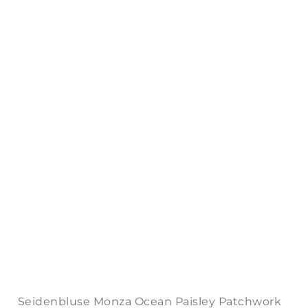
The
options
may
be
chosen
on
the
product
page
Seidenbluse Monza Ocean Paisley Patchwork