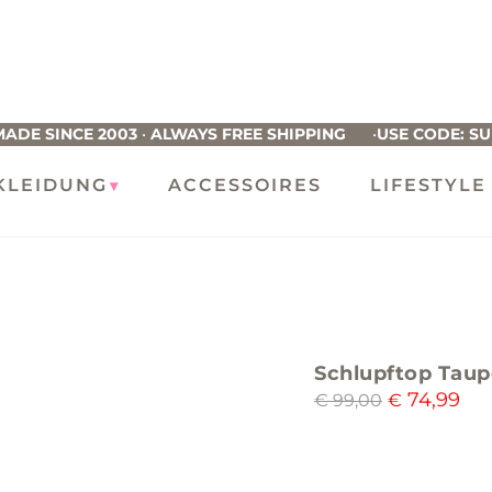
ucho
usto
ADE SINCE 2003
•
ALWAYS FREE SHIPPING
•
USE CODE: S
KLEIDUNG
ACCESSOIRES
LIFESTYLE
Schlupftop Taup
74,99
€
99,00
€