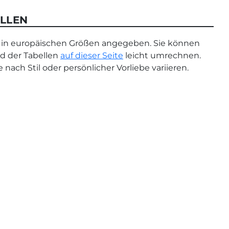
LLEN
 in europäischen Größen angegeben. Sie können
d der Tabellen
auf dieser Seite
leicht umrechnen.
 nach Stil oder persönlicher Vorliebe variieren.
This
product
has
multiple
variants.