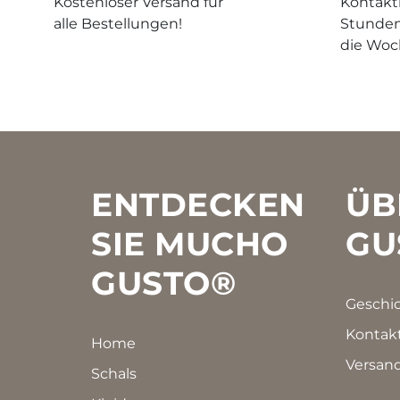
Kostenloser Versand für
Kontakti
alle Bestellungen!
Stunden
die Woc
Footer
ENTDECKEN
ÜB
SIE MUCHO
GU
GUSTO®
Geschi
Kontak
Home
Versan
Schals