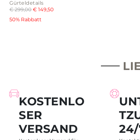
Gürteldetails
€
299,00
€
149,50
50% Rabbatt
LI
KOSTENLO
UN
SER
TZ
VERSAND
24/