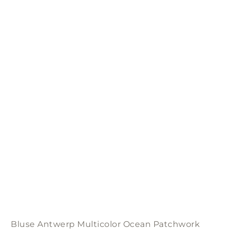
The
options
may
be
chosen
on
the
product
page
Bluse Antwerp Multicolor Ocean Patchwork