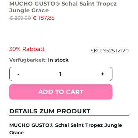
MUCHO GUSTO® Schal Saint Tropez
Jungle Grace
187,85
€
269,00
€
30% Rabbatt
SKU:
S52STZ120
Verfügbarkeit:
In stock
MUCHO
-
+
GUSTO®
Schal
Saint
ADD TO CART
Tropez
Jungle
Grace
DETAILS ZUM PRODUKT
quantity
MUCHO GUSTO® Schal Saint Tropez Jungle
Grace