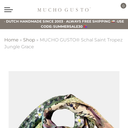
Skip
Skip
Skip
0
to
to
to
Mucho
primary
main
footer
Gusto
•
DUTCH HANDMADE SINCE 2003
•
ALWAYS FREE SHIPPING
•
USE
navigation
content
CODE: SUMMERSALE30
Home
»
Shop
»
MUCHO GUSTO® Schal Saint Tropez
Jungle Grace