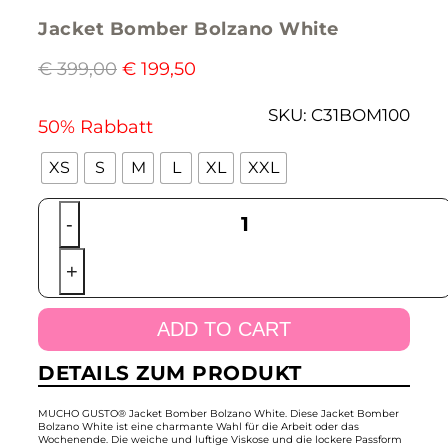
Jacket Bomber Bolzano White
€
399,00
€
199,50
SKU:
C31BOM100
50% Rabbatt
XS
S
M
L
XL
XXL
Jacket
-
Bomber
Bolzano
+
White
quantity
ADD TO CART
DETAILS ZUM PRODUKT
MUCHO GUSTO®
Jacket Bomber Bolzano White. Diese Jacket Bomber
Bolzano White ist eine charmante Wahl für die Arbeit oder das
Wochenende. Die weiche und luftige Viskose und die lockere Passform