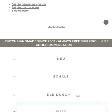
Skip to primary navigation
Skip to main content
Skip to footer
Mucho Gusto
•
DUTCH HANDMADE SINCE 2003
•
ALWAYS FREE SHIPPING
•
USE
CODE: SUMMERSALE30
NEU
SCHALS
KLEIDUNG
Submenu
ALLES