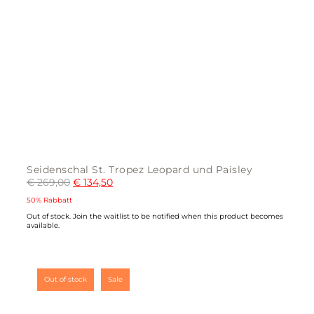
Seidenschal St. Tropez Leopard und Paisley
€
269,00
€
134,50
50% Rabbatt
Out of stock.
Join the waitlist
to be notified when this product becomes
available.
Out of stock
Sale