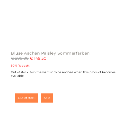
Bluse Aachen Paisley Sommerfarben
€
299,00
€
149,50
50% Rabbatt
Out of stock.
Join the waitlist
to be notified when this product becomes
available.
Out of stock
Sale