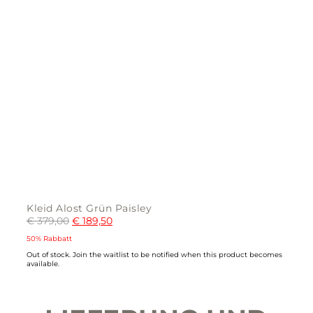
Kleid Alost Grün Paisley
€
379,00
€
189,50
50% Rabbatt
Out of stock.
Join the waitlist
to be notified when this product becomes
available.