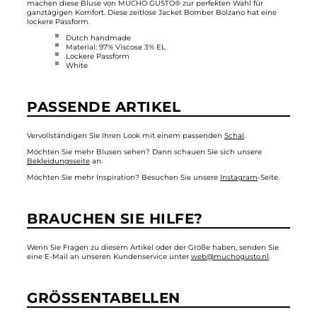
machen diese Bluse von
MUCHO GUSTO®
zur perfekten Wahl für
ganztägigen Komfort. Diese zeitlose Jacket Bomber Bolzano hat eine
lockere Passform.
Dutch handmade
Material: 97% Viscose 3% EL
Lockere Passform
White
PASSENDE ARTIKEL
Vervollständigen Sie Ihren Look mit einem passenden
Schal
.
Möchten Sie mehr Blusen sehen? Dann schauen Sie sich unsere
Bekleidungsseite
an.
Möchten Sie mehr Inspiration? Besuchen Sie unsere
Instagram
-Seite.
BRAUCHEN SIE HILFE?
Wenn Sie Fragen zu diesem Artikel oder der Größe haben, senden Sie
eine E-Mail an unseren Kundenservice unter
web@muchogusto.nl
.
GRÖSSENTABELLEN