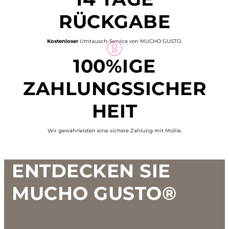
RÜCKGABE
Kostenloser
Umtausch-Service von MUCHO GUSTO.
100%IGE
ZAHLUNGSSICHER
HEIT
Wir gewährleisten eine sichere Zahlung mit Mollie.
Footer
ENTDECKEN SIE
MUCHO GUSTO®