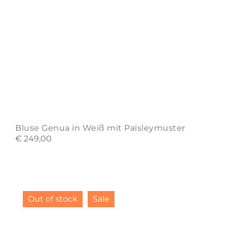
page
Bluse Genua in Weiß mit Paisleymuster
€
249,00
This
product
Out of stock
Sale
has
multiple