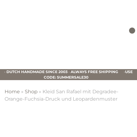
Skip
Skip
Skip
to
to
to
primary
main
footer
navigation
content
Mucho
Gusto
•
DUTCH HANDMADE SINCE 2003
•
ALWAYS FREE SHIPPING
•
USE
CODE: SUMMERSALE30
Home
»
Shop
»
Kleid San Rafael mit Degradee-
Orange-Fuchsia-Druck und Leopardenmuster