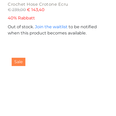
Crochet Hose Crotone Ecru
€
239,00
€
143,40
40% Rabbatt
Out of stock.
Join the waitlist
to be notified
when this product becomes available.
This
product
Sale
has
multiple
variants.
The
options
may
be
chosen
on