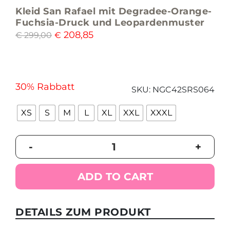
Kleid San Rafael mit Degradee-Orange-
Fuchsia-Druck und Leopardenmuster
208,85
€
299,00
€
30% Rabbatt
SKU:
NGC42SRS064
XS
S
M
L
XL
XXL
XXXL
Kleid
-
+
San
Rafael
mit
ADD TO CART
Degradee-
Orange-
Fuchsia-
DETAILS ZUM PRODUKT
Druck
und