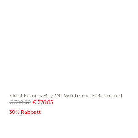
the
product
page
Kleid Francis Bay Off-White mit Kettenprint
€
399,00
€
278,85
30% Rabbatt