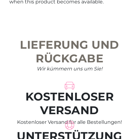
when this product becomes available.
be
chosen
on
the
product
LIEFERUNG UND
page
RÜCKGABE
Wir kümmern uns um Sie!
KOSTENLOSER
VERSAND
Kostenloser Versand für alle Bestellungen!
UNTERSTÜTZUNG