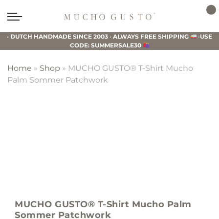
Skip
Skip
Skip
to
to
to
Mucho
primary
main
footer
Gusto
•
DUTCH HANDMADE SINCE 2003
•
ALWAYS FREE SHIPPING
•
USE
navigation
content
CODE: SUMMERSALE30
Home
»
Shop
»
MUCHO GUSTO® T-Shirt Mucho
Palm Sommer Patchwork
MUCHO GUSTO® T-Shirt Mucho Palm
Sommer Patchwork