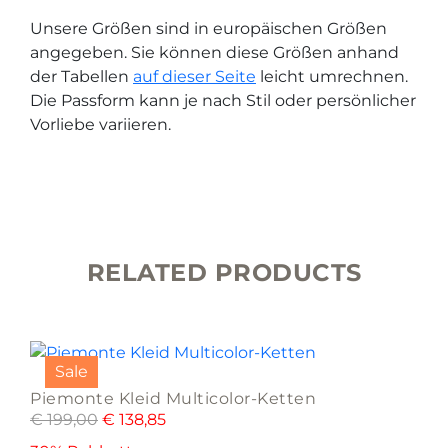
Unsere Größen sind in europäischen Größen
angegeben. Sie können diese Größen anhand
der Tabellen
auf dieser Seite
leicht umrechnen.
Die Passform kann je nach Stil oder persönlicher
Vorliebe variieren.
RELATED PRODUCTS
This
product
Sale
has
Piemonte Kleid Multicolor-Ketten
multiple
€
199,00
€
138,85
variants.