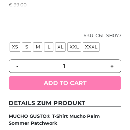
€
99,00
SKU:
C61TSH077
XS
S
M
L
XL
XXL
XXXL
MUCHO
-
+
GUSTO®
T-
Shirt
ADD TO CART
Mucho
Palm
Sommer
DETAILS ZUM PRODUKT
Patchwork
quantity
MUCHO GUSTO® T-Shirt Mucho Palm
Sommer Patchwork