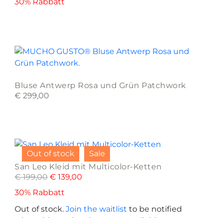
The
30% Rabbatt
options
may
be
This
chosen
product
on
has
the
multiple
product
Bluse Antwerp Rosa und Grün Patchwork
variants.
page
€
299,00
The
options
may
This
be
product
chosen
Out of stock
Sale
has
on
San Leo Kleid mit Multicolor-Ketten
multiple
the
€
199,00
€
139,00
variants.
product
The
30% Rabbatt
page
options
Out of stock.
Join the waitlist
to be notified
may