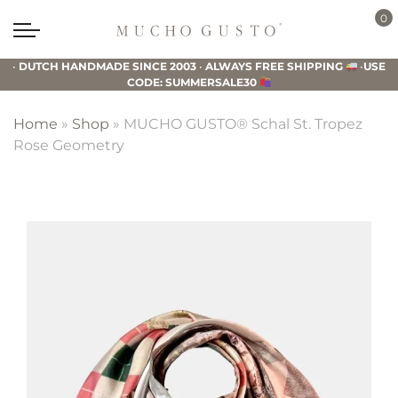
Skip
Skip
Skip
0
to
to
to
Mucho
primary
main
footer
Gusto
•
DUTCH HANDMADE SINCE 2003
•
ALWAYS FREE SHIPPING
•
USE
navigation
content
CODE: SUMMERSALE30
Home
»
Shop
»
MUCHO GUSTO® Schal St. Tropez
Rose Geometry