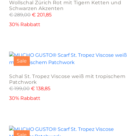
Wollschal Zürich Rot mit Tigern Ketten und
Schwarzen Akzenten
€
289,00
€
201,85
30% Rabbatt
Sale
Schal St. Tropez Viscose weiß mit tropischem
Patchwork
€
199,00
€
138,85
30% Rabbatt
Sale