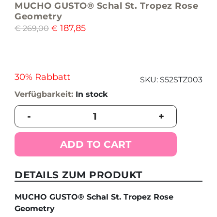
MUCHO GUSTO® Schal St. Tropez Rose
Geometry
187,85
€
269,00
€
30% Rabbatt
SKU:
S52STZ003
Verfügbarkeit:
In stock
MUCHO
-
+
GUSTO®
Schal
St.
ADD TO CART
Tropez
Rose
Geometry
DETAILS ZUM PRODUKT
quantity
MUCHO GUSTO® Schal St. Tropez Rose
Geometry