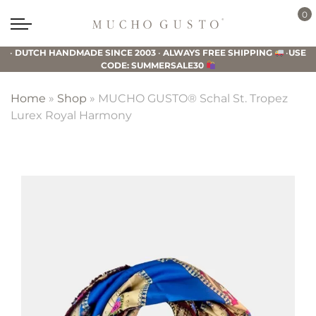
Skip
Skip
Skip
0
to
to
to
Mucho
primary
main
footer
Gusto
•
DUTCH HANDMADE SINCE 2003
•
ALWAYS FREE SHIPPING
•
USE
navigation
content
CODE: SUMMERSALE30
Home
»
Shop
»
MUCHO GUSTO® Schal St. Tropez
Lurex Royal Harmony