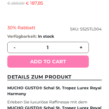
187,85
€
269,00
€
30% Rabbatt
SKU:
S52STL004
Verfügbarkeit:
In stock
MUCHO
-
+
GUSTO®
Schal
St.
ADD TO CART
Tropez
Lurex
Royal
DETAILS ZUM PRODUKT
Harmony
quantity
MUCHO GUSTO® Schal St. Tropez Lurex Royal
Harmony
Erleben Sie luxuriöse Raffinesse mit dem
MUCHO GUSTO® Schal St. Tropez Lurex Royal