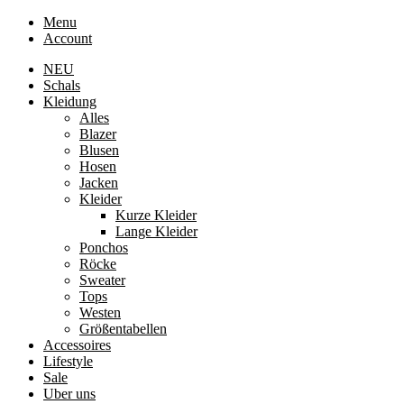
Menu
Account
NEU
Schals
Kleidung
Alles
Blazer
Blusen
Hosen
Jacken
Kleider
Kurze Kleider
Lange Kleider
Ponchos
Röcke
Sweater
Tops
Westen
Größentabellen
Accessoires
Lifestyle
Sale
Uber uns