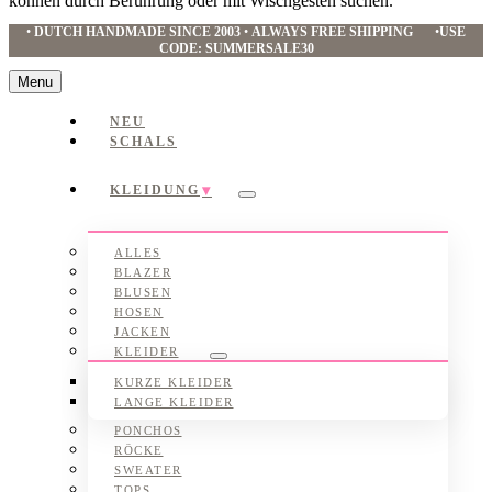
können durch Berührung oder mit Wischgesten suchen.
•
DUTCH HANDMADE SINCE 2003
•
ALWAYS FREE SHIPPING
•
USE
CODE: SUMMERSALE30
Menu
NEU
SCHALS
KLEIDUNG
Submenu
ALLES
BLAZER
BLUSEN
HOSEN
JACKEN
KLEIDER
Submenu
KURZE KLEIDER
LANGE KLEIDER
PONCHOS
RÖCKE
SWEATER
TOPS