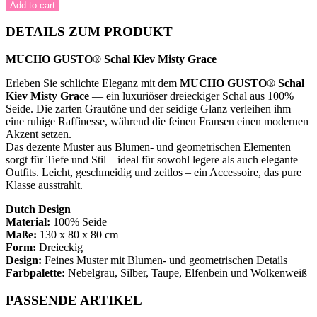
GUSTO®
Add to cart
Schal
Kiev
DETAILS ZUM PRODUKT
Misty
Grace
MUCHO GUSTO® Schal Kiev Misty Grace
quantity
Erleben Sie schlichte Eleganz mit dem
MUCHO GUSTO® Schal
Kiev Misty Grace
— ein luxuriöser dreieckiger Schal aus 100%
Seide. Die zarten Grautöne und der seidige Glanz verleihen ihm
eine ruhige Raffinesse, während die feinen Fransen einen modernen
Akzent setzen.
Das dezente Muster aus Blumen- und geometrischen Elementen
sorgt für Tiefe und Stil – ideal für sowohl legere als auch elegante
Outfits. Leicht, geschmeidig und zeitlos – ein Accessoire, das pure
Klasse ausstrahlt.
Dutch Design
Material:
100% Seide
Maße:
130 x 80 x 80 cm
Form:
Dreieckig
Design:
Feines Muster mit Blumen- und geometrischen Details
Farbpalette:
Nebelgrau, Silber, Taupe, Elfenbein und Wolkenweiß
PASSENDE ARTIKEL