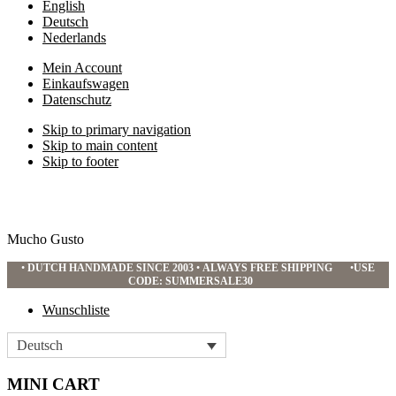
English
Deutsch
Nederlands
Mein Account
Einkaufswagen
Datenschutz
Skip to primary navigation
Skip to main content
Skip to footer
Mucho Gusto
•
DUTCH HANDMADE SINCE 2003
•
ALWAYS FREE SHIPPING
•
USE
CODE: SUMMERSALE30
Wunschliste
Deutsch
MINI CART