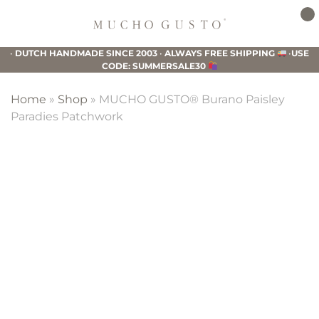
Skip
Skip
Skip
to
to
to
Mucho
primary
main
footer
Gusto
•
DUTCH HANDMADE SINCE 2003
•
ALWAYS FREE SHIPPING
•
USE
navigation
content
CODE: SUMMERSALE30
Home
»
Shop
»
MUCHO GUSTO® Burano Paisley
Paradies Patchwork