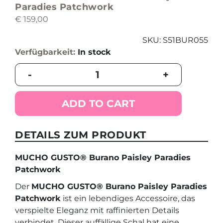
Paradies Patchwork
€
159,00
SKU:
S51BUR055
Verfügbarkeit:
In stock
MUCHO
-
+
GUSTO®
Burano
Paisley
ADD TO CART
Paradies
Patchwork
quantity
DETAILS ZUM PRODUKT
MUCHO GUSTO® Burano Paisley Paradies
Patchwork
Der
MUCHO GUSTO® Burano Paisley Paradies
Patchwork
ist ein lebendiges Accessoire, das
verspielte Eleganz mit raffinierten Details
verbindet. Dieser auffällige Schal hat eine