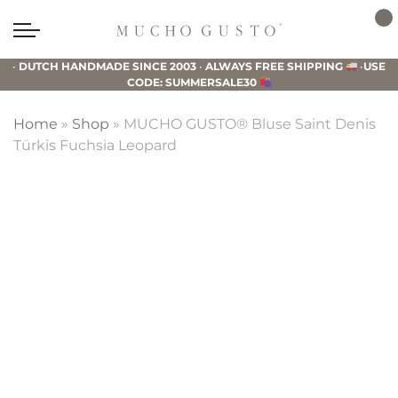
Skip
Skip
Skip
to
to
to
Mucho
primary
main
footer
Gusto
•
DUTCH HANDMADE SINCE 2003
•
ALWAYS FREE SHIPPING
•
USE
navigation
content
CODE: SUMMERSALE30
Home
»
Shop
»
MUCHO GUSTO® Bluse Saint Denis
Türkis Fuchsia Leopard