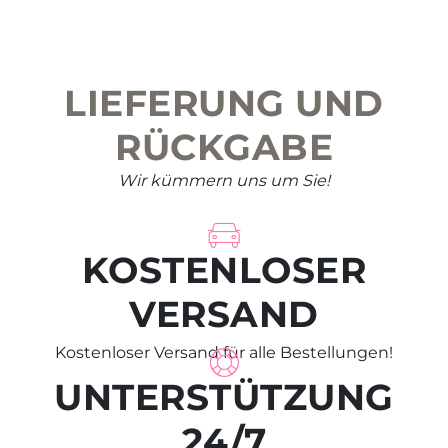
may
be
chosen
on
LIEFERUNG UND
the
product
RÜCKGABE
page
Wir kümmern uns um Sie!
KOSTENLOSER
VERSAND
Kostenloser Versand für alle Bestellungen!
UNTERSTÜTZUNG
24/7