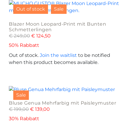
product
chosen
Out of stock
Sale
has
on
multiple
the
Blazer Moon Leopard-Print mit Bunten
variants.
product
Schmetterlingen
The
page
€
249,00
€
124,50
options
50% Rabbatt
may
be
Out of stock.
Join the waitlist
to be notified
chosen
when this product becomes available.
on
the
product
This
page
product
Sale
has
Bluse Genua Mehrfarbig mit Paisleymuster
multiple
€
199,00
€
139,00
variants.
The
30% Rabbatt
options