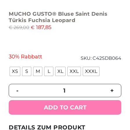
MUCHO GUSTO® Bluse Saint Denis
Türkis Fuchsia Leopard
187,85
€
269,00
€
30% Rabbatt
SKU:
C42SDB064
XS
S
M
L
XL
XXL
XXXL
MUCHO
-
+
GUSTO®
Bluse
Saint
ADD TO CART
Denis
Türkis
Fuchsia
DETAILS ZUM PRODUKT
Leopard