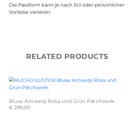
Die Passform kann je nach Stil oder persönlicher
Vorliebe variieren.
RELATED PRODUCTS
This
product
has
multiple
Bluse Antwerp Rosa und Grün Patchwork
variants.
€
299,00
The
options
may
This
be