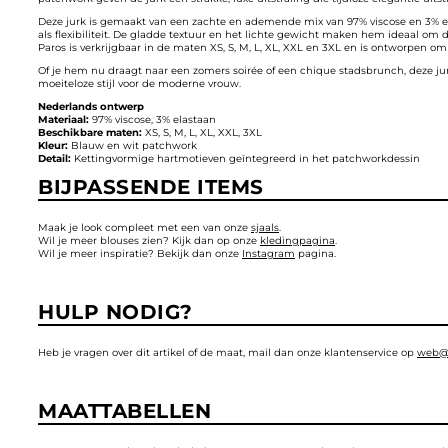
Deze jurk is gemaakt van een zachte en ademende mix van 97% viscose en 3% e
als flexibiliteit. De gladde textuur en het lichte gewicht maken hem ideaal om 
Paros is verkrijgbaar in de maten XS, S, M, L, XL, XXL en 3XL en is ontworpen om e
Of je hem nu draagt naar een zomers soirée of een chique stadsbrunch, deze ju
moeiteloze stijl voor de moderne vrouw.
Nederlands ontwerp
Materiaal:
97% viscose, 3% elastaan
Beschikbare maten:
XS, S, M, L, XL, XXL, 3XL
Kleur:
Blauw en wit patchwork
Detail:
Kettingvormige hartmotieven geïntegreerd in het patchworkdessin
BIJPASSENDE ITEMS
Maak je look compleet met een van onze
sjaals
.
Wil je meer blouses zien? Kijk dan op onze
kledingpagina
.
Wil je meer inspiratie? Bekijk dan onze
Instagram
pagina.
HULP NODIG?
Heb je vragen over dit artikel of de maat, mail dan onze klantenservice op
web@
MAATTABELLEN