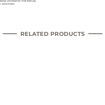
kelijk omrekenen met behulp
 verschillen.
RELATED PRODUCTS