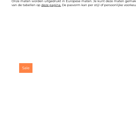
Onze maten worden uitgedrukt in Europese maten. Je kunt deze maten gemak
van de tabellen op
deze pagina.
De pasvorm kan per stijl of persoonlijke voorkeur
Sale