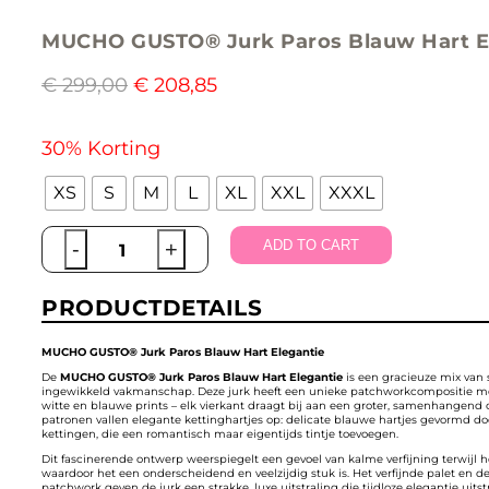
MUCHO GUSTO® Jurk Paros Blauw Hart E
€
299,00
€
208,85
30% Korting
XS
S
M
L
XL
XXL
XXXL
MUCHO
-
+
ADD TO CART
GUSTO®
Jurk
PRODUCTDETAILS
Paros
Blauw
Hart
MUCHO GUSTO® Jurk Paros Blauw Hart Elegantie
Elegantie
De
MUCHO GUSTO® Jurk Paros Blauw Hart Elegantie
is een gracieuze mix van 
ingewikkeld vakmanschap. Deze jurk heeft een unieke patchworkcompositie m
quantity
witte en blauwe prints – elk vierkant draagt bij aan een groter, samenhangend
patronen vallen elegante kettinghartjes op: delicate blauwe hartjes gevormd d
kettingen, die een romantisch maar eigentijds tintje toevoegen.
Dit fascinerende ontwerp weerspiegelt een gevoel van kalme verfijning terwijl het 
waardoor het een onderscheidend en veelzijdig stuk is. Het verfijnde palet en 
patchwork geven de jurk een strakke, luxe uitstraling die tijdloze elegantie uitstr