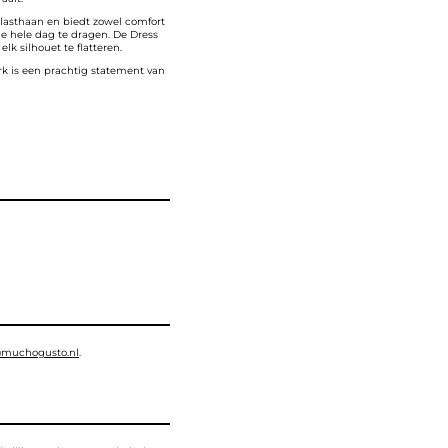
lasthaan en biedt zowel comfort
de hele dag te dragen. De Dress
lk silhouet te flatteren.
rk is een prachtig statement van
muchogusto.nl
.