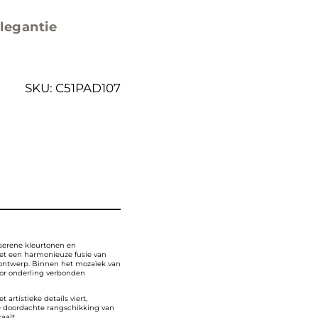
legantie
SKU:
C51PAD107
serene kleurtonen en
et een harmonieuze fusie van
 ontwerp. Binnen het mozaïek van
oor onderling verbonden
artistieke details viert,
de doordachte rangschikking van
aalt.