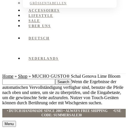
GRÖSSENTABELLEN
ACCESSOIRES
LIFESTYLE
SALE
UBER UNS
DEUTSCH
NEDERLANDS
Home
»
Shop
»
MUCHO GUSTO® Schal Genova Lime Bloom
Search
Wenn die Ergebnisse der
this
automatischen Vervollständigung verfügbar sind, benutze die Pfeile
website
nach oben und unten, um sie zu überprüfen, und die Eingabetaste,
um die gewünschte Seite aufzurufen. Nutzer von Touch-Geräten
können durch Berührung oder mit Wischgesten suchen.
•
DUTCH HANDMADE SINCE 2003
•
ALWAYS FREE SHIPPING
•
USE
CODE: SUMMERSALE30
Menu