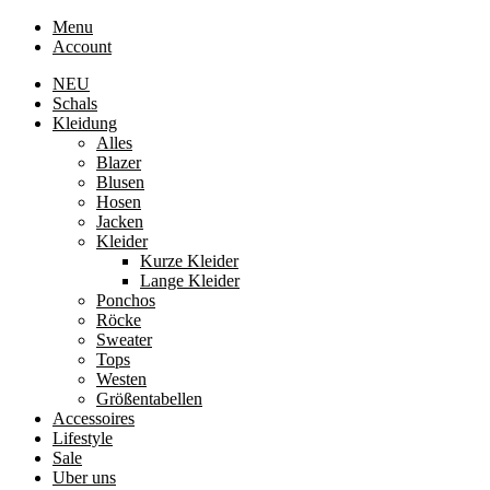
Menu
Account
NEU
Schals
Kleidung
Alles
Blazer
Blusen
Hosen
Jacken
Kleider
Kurze Kleider
Lange Kleider
Ponchos
Röcke
Sweater
Tops
Westen
Größentabellen
Accessoires
Lifestyle
Sale
Uber uns