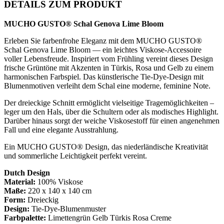
Genova
DETAILS ZUM PRODUKT
Lime
Bloom
MUCHO GUSTO® Schal Genova Lime Bloom
quantity
Erleben Sie farbenfrohe Eleganz mit dem MUCHO GUSTO®
Schal Genova Lime Bloom — ein leichtes Viskose-Accessoire
voller Lebensfreude. Inspiriert vom Frühling vereint dieses Design
frische Grüntöne mit Akzenten in Türkis, Rosa und Gelb zu einem
harmonischen Farbspiel. Das künstlerische Tie-Dye-Design mit
Blumenmotiven verleiht dem Schal eine moderne, feminine Note.
Der dreieckige Schnitt ermöglicht vielseitige Tragemöglichkeiten –
leger um den Hals, über die Schultern oder als modisches Highlight.
Darüber hinaus sorgt der weiche Viskosestoff für einen angenehmen
Fall und eine elegante Ausstrahlung.
Ein MUCHO GUSTO® Design, das niederländische Kreativität
und sommerliche Leichtigkeit perfekt vereint.
Dutch Design
Material:
100% Viskose
Maße:
220 x 140 x 140 cm
Form:
Dreieckig
Design:
Tie-Dye-Blumenmuster
Farbpalette:
Limettengrün Gelb Türkis Rosa Creme