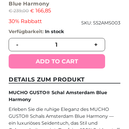
Blue Harmony
166,85
€
239,00
€
30% Rabbatt
SKU:
S52AMS003
Verfügbarkeit:
In stock
MUCHO
-
+
GUSTO®
Schal
Amsterdam
ADD TO CART
Blue
Harmony
quantity
DETAILS ZUM PRODUKT
MUCHO GUSTO® Schal Amsterdam Blue
Harmony
Erleben Sie die ruhige Eleganz des MUCHO
GUSTO® Schals Amsterdam Blue Harmony —
ein luxuriöses Seidentuch, das Stil und