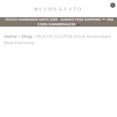
Skip
Skip
Skip
to
to
to
Mucho
primary
main
footer
Gusto
•
DUTCH HANDMADE SINCE 2003
•
ALWAYS FREE SHIPPING
•
USE
navigation
content
CODE: SUMMERSALE30
Home
»
Shop
»
MUCHO GUSTO® Schal Amsterdam
Blue Harmony