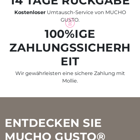
14 TAGE RÜCKGABE
Kostenloser
Umtausch-Service von MUCHO
GUSTO.
100%IGE
ZAHLUNGSSICHERH
EIT
Wir gewährleisten eine sichere Zahlung mit
Mollie.
Footer
ENTDECKEN SIE
MUCHO GUSTO®